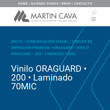
HOME
|
QUIENES SOMOS
|
RRHH
|
CONTACTO
INICIO
/
COMUNICACIÓN VISUAL
/
VINILOS DE
IMPRESIÓN PREMIUM
/
ORAGUARD
/ VINILO
ORAGUARD • 200 • LAMINADO 70MIC
Vinilo ORAGUARD •
200 • Laminado
70MIC